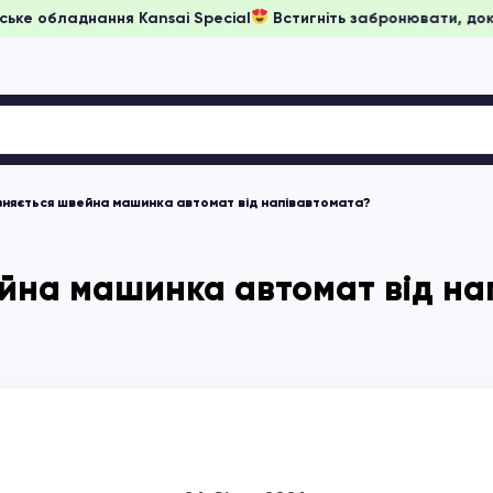
и на японське обладнання Kansai Special
Встигніть забронюв
ізняється швейна машинка автомат від напівавтомата?
ейна машинка автомат від на