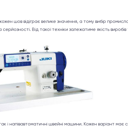
 кожен шов відіграє велике значення, а тому вибір промис
а серйозності. Від такої техніки залежатиме якість виробі
так і напівавтоматичні швейні машини. Кожен варіант має с