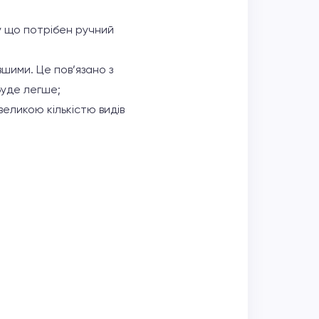
у що потрібен ручний
шими. Це пов’язано з
буде легше;
еликою кількістю видів