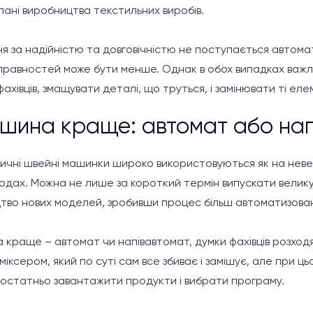
плані виробництва текстильних виробів.
 за надійністю та довговічністю не поступається автома
справностей може бути менше. Однак в обох випадках важл
фахівців, змащувати деталі, що труться, і замінювати ті еле
шина краще: автомат або нап
ичні швейні машинки широко використовуються як на невел
одах. Можна не лише за короткий термін випускати велику к
тво нових моделей, зробивши процес більш автоматизова
ка краще – автомат чи напівавтомат, думки фахівців розхо
міксером, який по суті сам все збиває і замішує, але при ц
достатньо завантажити продукти і вибрати програму.