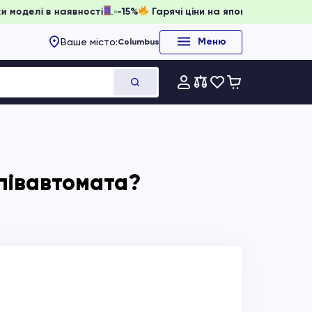
ати, доки моделі в наявності
-15%
Гарячі ціни на японське
Меню
Ваше місто:
Columbus
півавтомата?