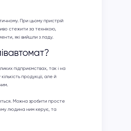
тичному. При цьому пристрій
иво стежити за технікою,
менти, які вийшли з ладу.
івавтомат?
иких підприємствах, так і на
ількість продукції, але й
ним.
дяться. Можна зробити просте
ьому людина ним керує, та