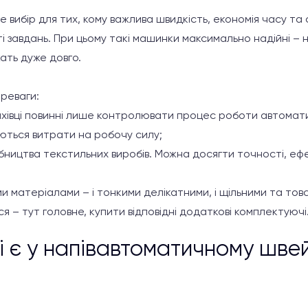
вибір для тих, кому важлива швидкість, економія часу та 
ті завдань. При цьому такі машинки максимально надійні –
ать дуже довго.
ереваги:
ахівці повинні лише контролювати процес роботи автома
ються витрати на робочу силу;
бництва текстильних виробів. Можна досягти точності, еф
и матеріалами – і тонкими делікатними, і щільними та тов
я – тут головне, купити відповідні додаткові комплектуючі
і є у напівавтоматичному шве