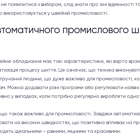
не помилитися з вибором, слід знати про їхні відмінності т
о використовується у швейній промисловості.
втоматичного промислового ш
йне обладнання має такі характеристики, які варто врах
тизація процесу шиття. Це означає, що техніка виконуват
втручання людини, що дуже важливо для промисловості, ко
ам. Можна додавати різні програми або регулювати наявні 
ивно у випадках, коли потрібно регулярно виробляти одно
що також важливо для промисловості. Завдяки автоматизац
ювати на високих швидкостях, що позитивно впливає на пр
иходять ідеальними – рівними, міцними та красивими.