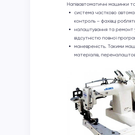
Напівавтоматичні машинки т
система частково автомат
контроль – фахівці роблять
налаштування та ремонт у
відсутністю повної прогр
маневреність. Такими маши
матеріалів, переналаштову