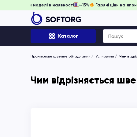
іть забронювати, доки моделі в наявності
-15%
Гарячі цін
Search
Каталог
for:
Промислове швейне обладнання
Усі новини
Чим відр
Чим відрізняється шв