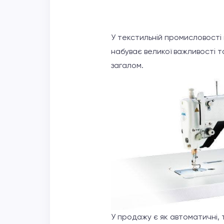
У текстильній промисловості
набуває великої важливості т
загалом.
У продажу є як автоматичні, 