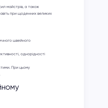
сил майстрів, а також
 навіть при щоденних великих
тичного швейного
ективності, однорідності
стими. При цьому
.
йному