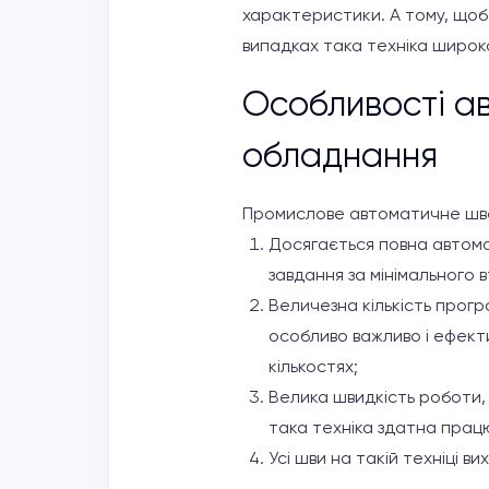
характеристики. А тому, щоб 
випадках така техніка широк
Особливості а
обладнання
Промислове автоматичне шве
Досягається повна автома
завдання за мінімального 
Величезна кількість прогр
особливо важливо і ефект
кількостях;
Велика швидкість роботи, 
така техніка здатна прац
Усі шви на такій техніці в