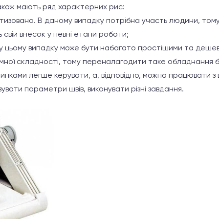
акож мають ряд характерних рис:
изована. В даному випадку потрібна участь людини, том
 свій внесок у певні етапи роботи;
 цьому випадку може бути набагато простішими та дешев
амної складності, тому переналагодити таке обладнання 
нками легше керувати, а, відповідно, можна працювати з в
вати параметри швів, виконувати різні завдання.