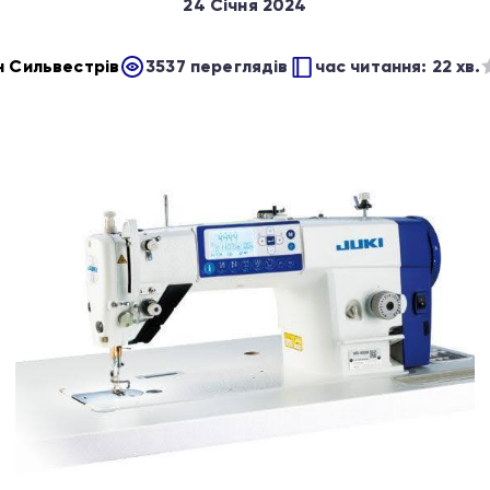
24 Січня 2024
н Сильвестрів
3537 переглядів
час читання: 22 хв.
О
в
з
5