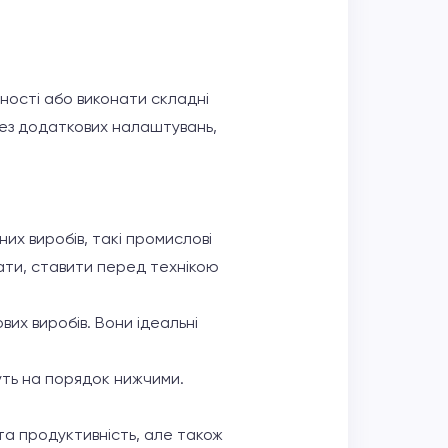
чності або виконати складні
без додаткових налаштувань,
их виробів, такі промислові
ати, ставити перед технікою
вих виробів. Вони ідеальні
дуть на порядок нижчими.
та продуктивність, але також