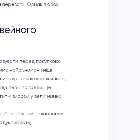
а переваги. Однак в обох
вейного
овувати перед покупкою:
име найрізноманітніші
ли цінується кожна хвилина;
під певні потреби. Це
типні вироби у величезних
ії та новітнім технологіям
одуктивність;