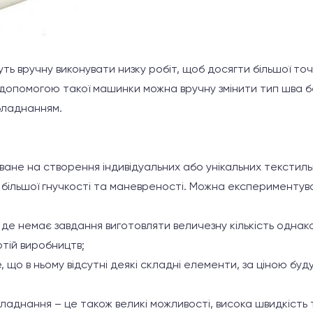
уть вручну виконувати низку робіт, щоб досягти більшої то
а допомогою такої машинки можна вручну змінити тип шва 
бладнанням.
не на створення індивідуальних або унікальних текстильн
більшої гнучкості та маневреності. Можна експериментув
 де немає завдання виготовляти величезну кількість однако
тій виробництв;
 що в ньому відсутні деякі складні елементи, за ціною бу
аднання – це також великі можливості, висока швидкість 