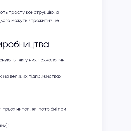
ають просту конструкцію, а
 цього можуть «прожити» не
виробництва
ують і які у них технологічні
к на великих підприємствах,
трьох ниток, які потрібні при
ми);