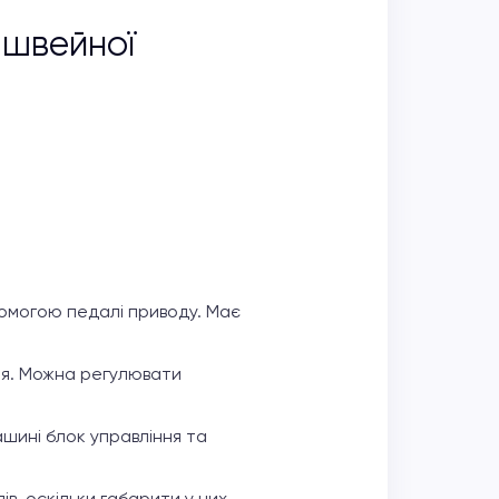
 швейної
помогою педалі приводу. Має
ня. Можна регулювати
ашині блок управління та
ів, оскільки габарити у них