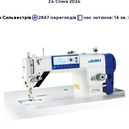
24 Січня 2024
н Сильвестрів
2867 переглядів
час читання: 16 хв.
з