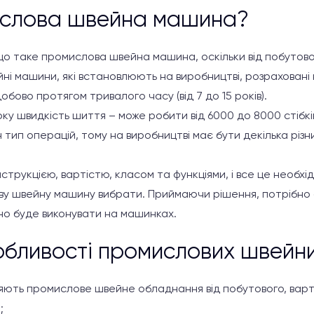
ислова швейна машина?
що таке промислова швейна машина, оскільки від побутової
і машини, які встановлюють на виробництві, розраховані
бово протягом тривалого часу (від 7 до 15 років).
у швидкість шиття – може робити від 6000 до 8000 стібків
тип операцій, тому на виробництві має бути декілька різних
струкцією, вартістю, класом та функціями, і все це необхі
ву швейну машину вибрати. Приймаючи рішення, потрібно 
бно буде виконувати на машинках.
обливості промислових швейн
зняють промислове швейне обладнання від побутового, варт
;