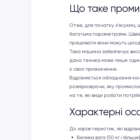
Що таке пром
Отже, для початку з’ясуємо, 
багатьма параметрами. Швейн
працювати вони можуть цілодо
Така машина забезпечує висок
дана техніка може лише один 
є своє призначення.
Відрізняється обладнання кон
розмірковуючи, яку промисло
на те, які види роботи потрі
Характерні ос
До характеристик, які відрі
Велика вага (50 кг і більше)