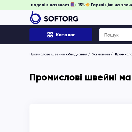
игніть забронювати, доки моделі в наявності
-15%
Гарячі 
Search
Каталог
for:
Промислове швейне обладнання
Усі новини
Промисло
Промислові швейні ма