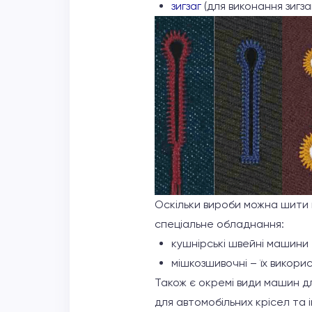
зигзаг
(для виконання зигза
Оскільки вироби можна шити не
спеціальне обладнання:
кушнірські швейні машини 
мішкозшивочні – їх викорис
Також є окремі види машин для
для автомобільних крісел та і