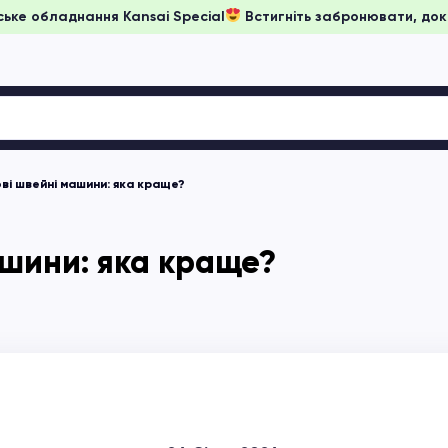
ціни на японське обладнання Kansai Special
Встигніть забро
ві швейні машини: яка краще?
шини: яка краще?