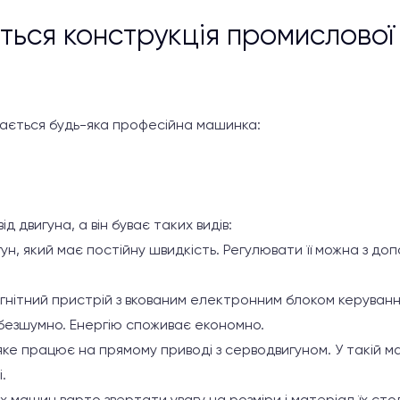
ться конструкція промислової
дається будь-яка професійна машинка:
д двигуна, а він буває таких видів:
н, який має постійну швидкість. Регулювати її можна з до
нітний пристрій з вкованим електронним блоком керуван
 безшумно. Енергію споживає економно.
 яке працює на прямому приводі з серводвигуном. У такій м
.
 машин варто звертати увагу на розміри і матеріал їх стол