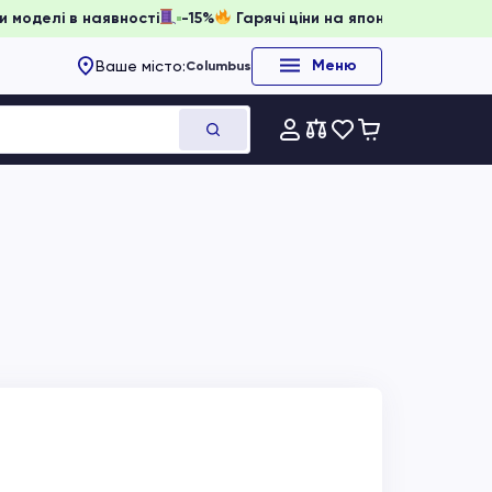
нювати, доки моделі в наявності
-15%
Гарячі ціни на япон
Меню
Ваше місто:
Columbus