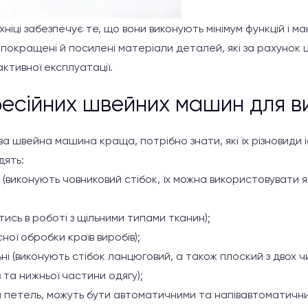
ніці забезпечує те, що вони виконують мінімум функцій і м
и – покращені й посилені матеріали деталей, які за рахунок
активної експлуатації.
фесійних швейних машин для 
 швейна машина краща, потрібно знати, які їх різновиди існ
дять:
 (виконують човниковий стібок, їх можна використовувати я
йтись в роботі з щільними типами тканин);
сної обробки країв виробів);
і (виконують стібок ланцюговий, а також плоский з двох чи 
 та нижньої частини одягу);
 петель, можуть бути автоматичними та напівавтоматични