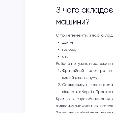
З чого складає
машини?
Є три елементи, з яких скла
двигун;
голова;
стіл.
Робоча потужність залежить ві
Фрикційний – електродвигу
вищий рівень шуму;
Серводвигун – електромаг
кількість обертів. Працює
Крім того, існує обладнання,
живлення знаходяться в голові
Також при виборі промислових