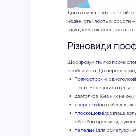
Довготривале життя такій тех
надійність і якість їх робот
один десяток років навіть за 
Різновиди про
Щоб зрозуміти, яка промислова
особливості. До переліку вхо
Прямострочні
одноголкові
так і в маленьких ательє);
двоголкові (без них не обі
оверлоки
(потрібні для які
плоскошовні
/розпошивальн
обробці горловини, рукавів
петельні
(для обметування