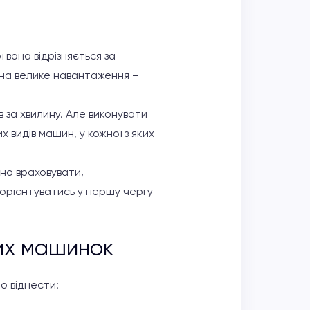
 вона відрізняється за
 на велике навантаження –
 за хвилину. Але виконувати
 видів машин, у кожної з яких
дно враховувати,
орієнтуватись у першу чергу
их машинок
о віднести: