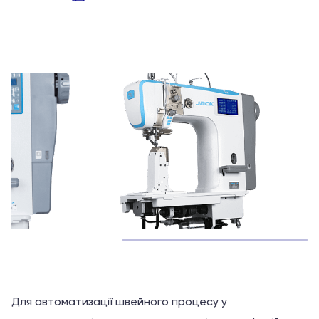
Оцінено
в
з
5
Для автоматизації швейного процесу у