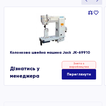
Порівняти
В
обране
Колонкова швейна машина Jack JK-69910
Знято з
виробництва
Дізнатись у
Переглянути
менеджера