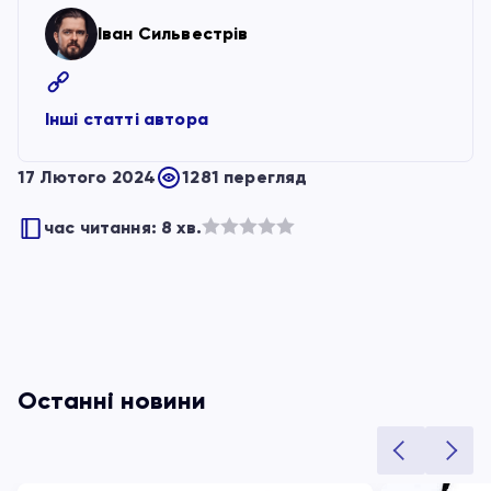
Іван Сильвестрів
Інші статті автора
17 Лютого 2024
1281 перегляд
час читання: 8 хв.
Оцінено
в
з
5
Останні новини