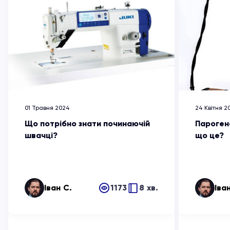
01 Травня 2024
24 Квітня 2
Що потрібно знати починаючій
Пароген
швачці?
що це?
Іван С.
1173
8 хв.
Іва