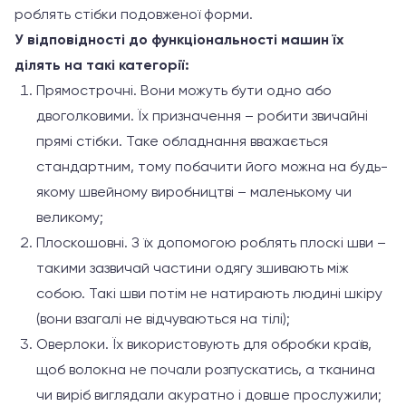
роблять стібки подовженої форми.
У відповідності до функціональності машин їх
ділять на такі категорії:
Прямострочні. Вони можуть бути одно або
двоголковими. Їх призначення – робити звичайні
прямі стібки. Таке обладнання вважається
стандартним, тому побачити його можна на будь-
якому швейному виробництві – маленькому чи
великому;
Плоскошовні. З їх допомогою роблять плоскі шви –
такими зазвичай частини одягу зшивають між
собою. Такі шви потім не натирають людині шкіру
(вони взагалі не відчуваються на тілі);
Оверлоки. Їх використовують для обробки країв,
щоб волокна не почали розпускатись, а тканина
чи виріб виглядали акуратно і довше прослужили;