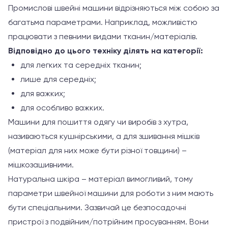
Промислові швейні машини відрізняються між собою за
багатьма параметрами. Наприклад, можливістю
працювати з певними видами тканин/матеріалів.
Відповідно до цього техніку ділять на категорії:
для легких та середніх тканин;
лише для середніх;
для важких;
для особливо важких.
Машини для пошиття одягу чи виробів з хутра,
називаються кушнірськими, а для зшивання мішків
(матеріал для них може бути різної товщини) –
мішкозашивними.
Натуральна шкіра – матеріал вимогливий, тому
параметри швейної машини для роботи з ним мають
бути спеціальними. Зазвичай це безпосадочні
пристрої з подвійним/потрійним просуванням. Вони