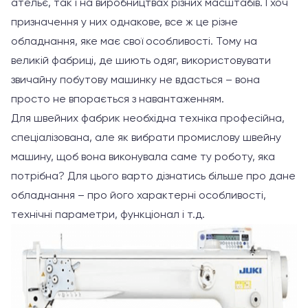
ательє, так і на виробництвах різних масштабів. І хоч
призначення у них однакове, все ж це різне
обладнання, яке має свої особливості. Тому на
великій фабриці, де шиють одяг, використовувати
звичайну побутову машинку не вдасться – вона
просто не впорається з навантаженням.
Для швейних фабрик необхідна техніка професійна,
спеціалізована, але як вибрати промислову швейну
машину, щоб вона виконувала саме ту роботу, яка
потрібна? Для цього варто дізнатись більше про дане
обладнання – про його характерні особливості,
технічні параметри, функціонал і т.д.