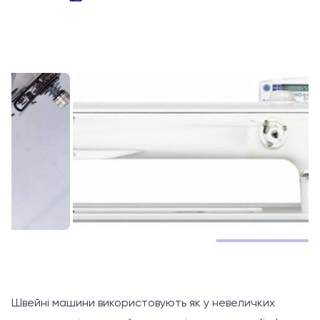
Оцінено
в
з
5
Швейні машини використовують як у невеличких