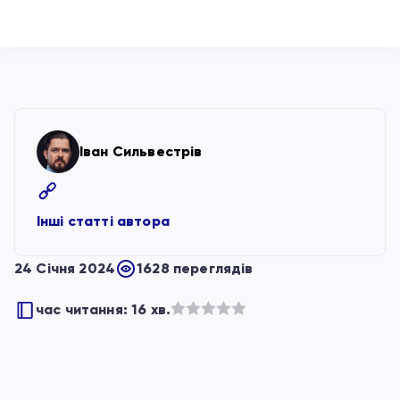
Іван Сильвестрів
Інші статті автора
24 Січня 2024
1628 переглядів
час читання: 16 хв.
Оцінено
в
з
5