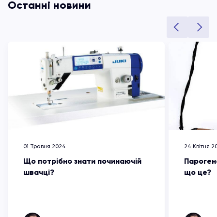
Останні новини
01 Травня 2024
24 Квітня 2
Що потрібно знати починаючій
Пароген
швачці?
що це?