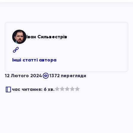
Іван Сильвестрів
Інші статті автора
12 Лютого 2024
1372 перегляди
час читання: 6 хв.
Оцінено
в
з
5