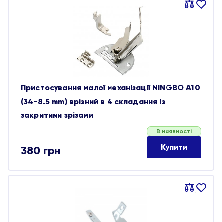
Порівняти
В
обране
Пристосування малої механізації NINGBO A10
(34-8.5 mm) врізний в 4 складання із
закритими зрізами
В наявності
Купити
380
грн
Порівняти
В
обране