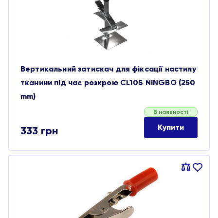
обране
Вертикальний затискач для фіксації настилу
тканини під час розкрою CL10S NINGBO (250
mm)
В наявності
Купити
333
грн
Порівняти
В
обране