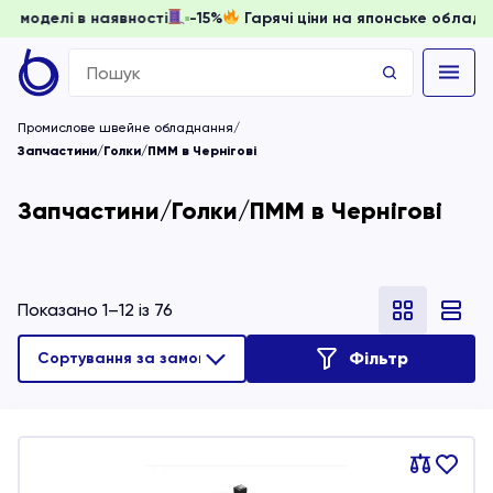
, доки моделі в наявності
-15%
Гарячі ціни на японське о
Search
for:
Промислове швейне обладнання
Запчастини/Голки/ПММ в Чернігові
Запчастини/Голки/ПММ в Чернігові
Показано 1–12 із 76
Фільтр
Порівняти
В