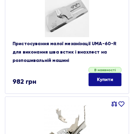
обране
Пристосування малої механізації UMA-60-R
для виконання шва встик і внахлест на
розпошивальній машині
В наявності
Купити
982
грн
Порівняти
В
обране