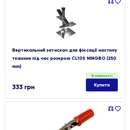
Порівняти
В
обране
Вертикальний затискач для фіксації настилу
тканини під час розкрою CL10S NINGBO (250
mm)
В наявності
Купити
333
грн
Порівняти
В
обране