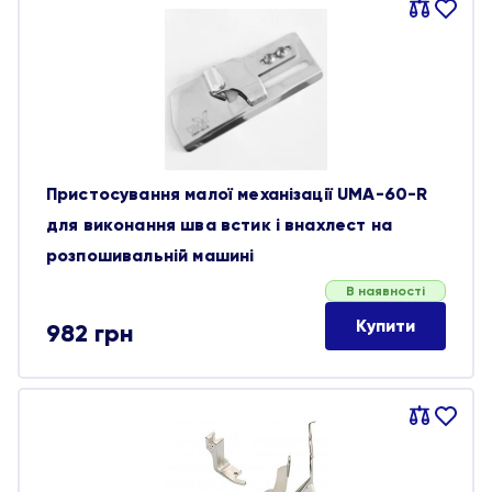
Порівняти
В
обране
Пристосування малої механізації UMA-60-R
для виконання шва встик і внахлест на
розпошивальній машині
В наявності
Купити
982
грн
Порівняти
В
обране