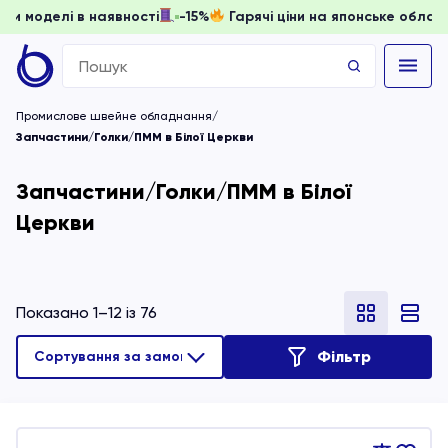
ти, доки моделі в наявності
-15%
Гарячі ціни на японське
Search
for:
Промислове швейне обладнання
Запчастини/Голки/ПММ в Білої Церкви
Запчастини/Голки/ПММ в Білої
Церкви
Показано 1–12 із 76
Фільтр