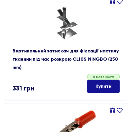
Порівняти
В
обране
Вертикальний затискач для фіксації настилу
тканини під час розкрою CL10S NINGBO (250
mm)
В наявності
Купити
331
грн
Порівняти
В
обране