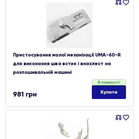
Порівняти
В
обране
Пристосування малої механізації UMA-60-R
для виконання шва встик і внахлест на
розпошивальній машині
В наявності
Купити
981
грн
Порівняти
В
обране