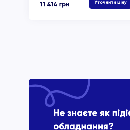
Уточнити ціну
11 414
грн
Не знаєте як під
обладнання?