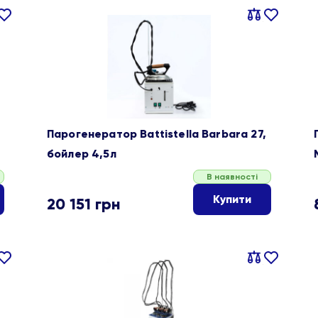
івняти
В
Порівняти
В
ране
обране
Парогенератор Battistella Barbara 27,
бойлер 4,5л
В наявності
Купити
20 151
грн
івняти
В
Порівняти
В
ране
обране