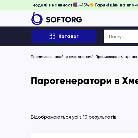
ь забронювати, доки моделі в наявності
-15%
Гарячі ціни 
Search
Каталог
for:
Промислове швейне обладнання
Промислове обладнання
Парогенератори в Хм
Відображаються усі з 10 результатів