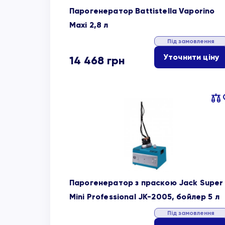
Парогенератор Battistella Vaporino
Maxi 2,8 л
Під замовлення
Уточнити ціну
14 468
грн
Пор
об
Парогенератор з праскою Jack Super
Mini Professional JK-2005, бойлер 5 л
Під замовлення