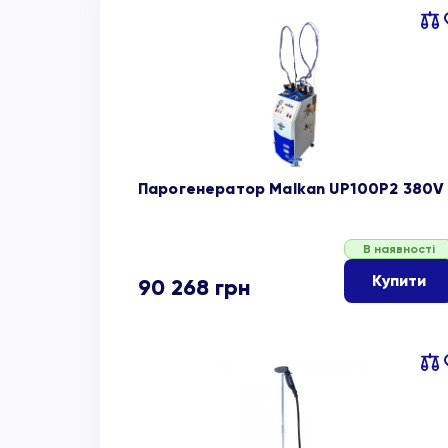
Пор
об
Парогенератор Malkan UP100P2 380V
В наявності
Купити
90 268
грн
Пор
об