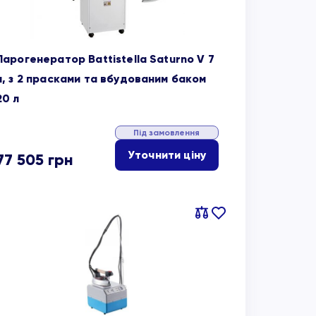
Парогенератор Battistella Saturno V 7
л, з 2 прасками та вбудованим баком
20 л
Під замовлення
Уточнити ціну
77 505
грн
Порівняти
В
обране