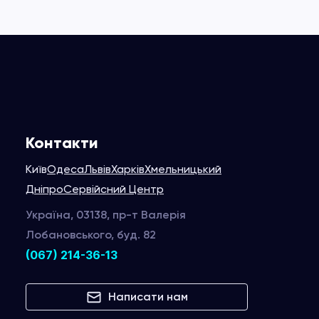
Контакти
Київ
Одеса
Львів
Харків
Хмельницький
Дніпро
Сервійсний Центр
Україна, 03138, пр-т Валерія
Лобановського, буд. 82
(067) 214-36-13
Написати нам