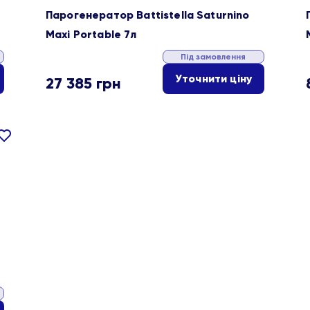
Парогенератор Battistella Saturnino
Maxi Portable 7л
Під замовлення
Уточнити ціну
27 385
грн
івняти
В
ране