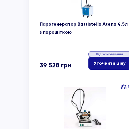
Парогенератор Battistella Atena 4,5л
з парощіткою
Під замовлення
Уточнити ціну
39 528
грн
Пор
об