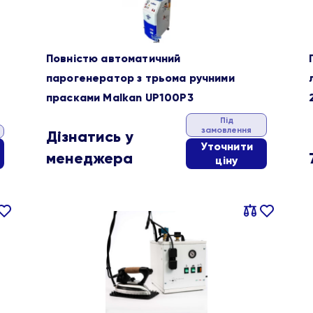
Повністю автоматичний
парогенератор з трьома ручними
прасками Malkan UP100P3
Під
замовлення
Дізнатись у
Уточнити
менеджера
ціну
івняти
В
Порівняти
В
ране
обране