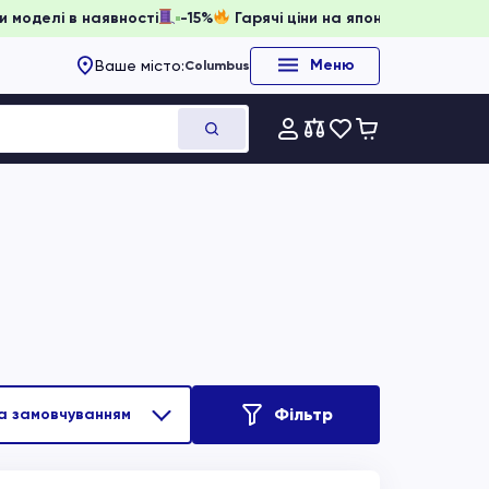
и, доки моделі в наявності
-15%
Гарячі ціни на японське 
Меню
Ваше місто:
Columbus
Фільтр