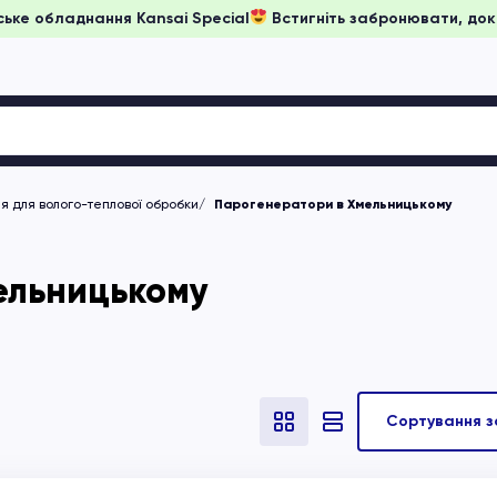
на японське обладнання Kansai Special
Встигніть забронюват
 для волого-теплової обробки
Парогенератори в Хмельницькому
ельницькому