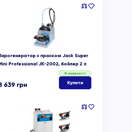
Порівняти
В
обране
Парогенератор з праскою Jack Super
Mini Professional JK-2002, бойлер 2 л
В наявності
Купити
8 639
грн
Порівняти
В
обране