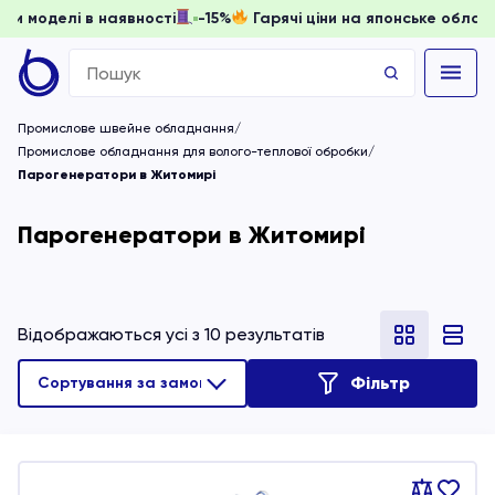
ти, доки моделі в наявності
-15%
Гарячі ціни на японське 
Search
for:
Промислове швейне обладнання
Промислове обладнання для волого-теплової обробки
Парогенератори в Житомирі
Парогенератори в Житомирі
Відображаються усі з 10 результатів
Фільтр
Порівняти
В