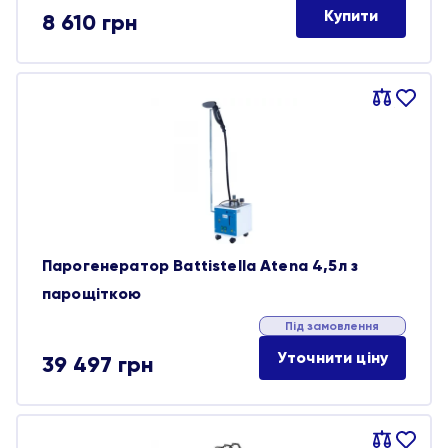
Купити
8 610
грн
Порівняти
В
обране
Парогенератор Battistella Atena 4,5л з
парощіткою
Під замовлення
Уточнити ціну
39 497
грн
Порівняти
В