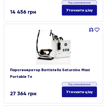
Під замовлення
Уточнити ціну
14 456
грн
Порівняти
В
обране
Парогенератор Battistella Saturnino Maxi
Portable 7л
Під замовлення
Уточнити ціну
27 364
грн