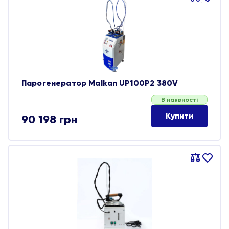
обране
Парогенератор Malkan UP100P2 380V
В наявності
Купити
90 198
грн
Порівняти
В
обране