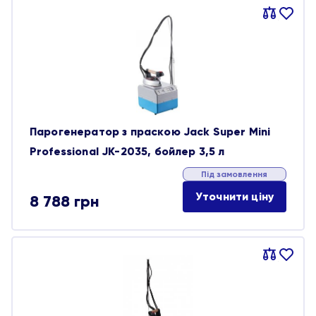
Порівняти
В
обране
Парогенератор з праскою Jack Super Mini
Professional JK-2035, бойлер 3,5 л
Під замовлення
Уточнити ціну
8 788
грн
Порівняти
В
обране