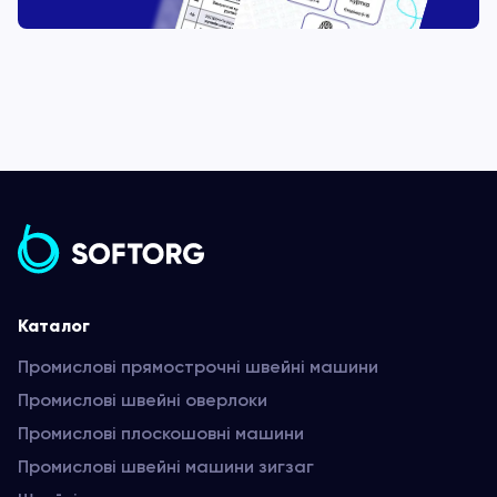
Каталог
Промислові прямострочні швейні машини
Промислові швейні оверлоки
Промислові плоскошовні машини
Промислові швейні машини зигзаг