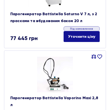
Парогенератор Battistella Saturno V 7 л, з 2
прасками та вбудованим баком 20 л
Під замовлення
Уточнити ціну
77 445
грн
Порівняти
В
обране
Парогенератор Battistella Vaporino Maxi 2,8
л