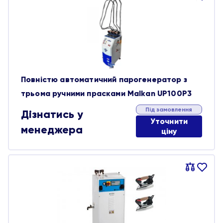
обране
Повністю автоматичний парогенератор з
трьома ручними прасками Malkan UP100P3
Під замовлення
Дізнатись у
Уточнити
менеджера
ціну
Порівняти
В
обране