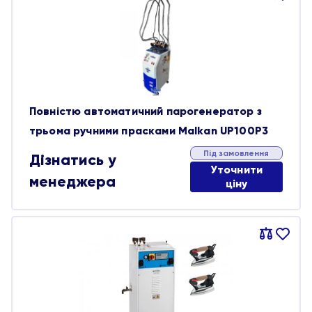
обране
Повністю автоматичний парогенератор з
трьома ручними прасками Malkan UP100P3
Під замовлення
Дізнатись у
Уточнити
менеджера
ціну
Порівняти
В
обране