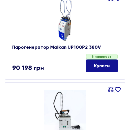
обране
Парогенератор Malkan UP100P2 380V
В наявності
Купити
90 198
грн
Порівняти
В
обране