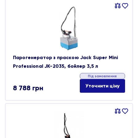
Порівняти
В
обране
Парогенератор з праскою Jack Super Mini
Professional JK-2035, бойлер 3,5 л
Під замовлення
Уточнити ціну
8 788
грн
Порівняти
В
обране