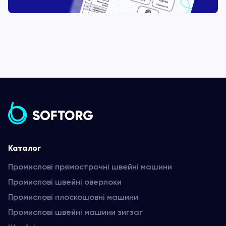
Каталог
Промислові прямострочні швейні машини
Промислові швейні оверлоки
Промислові плоскошовні машини
Промислові швейні машини зигзаг