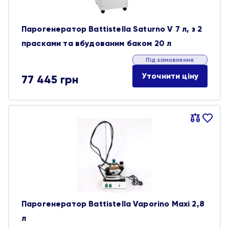
Парогенератор Battistella Saturno V 7 л, з 2
прасками та вбудованим баком 20 л
Під замовлення
Уточнити ціну
77 445
грн
Порівняти
В
обране
Парогенератор Battistella Vaporino Maxi 2,8
л