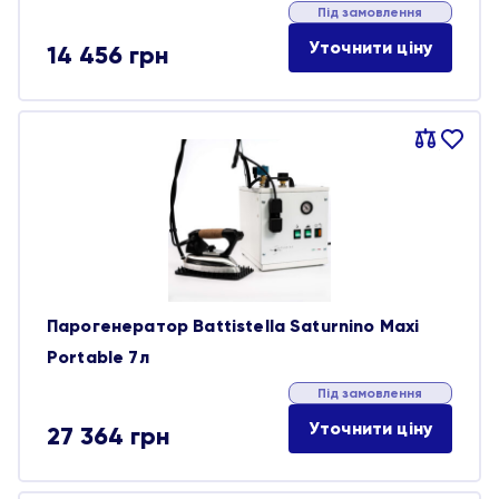
Під замовлення
Уточнити ціну
14 456
грн
Порівняти
В
обране
Парогенератор Battistella Saturnino Maxi
Portable 7л
Під замовлення
Уточнити ціну
27 364
грн