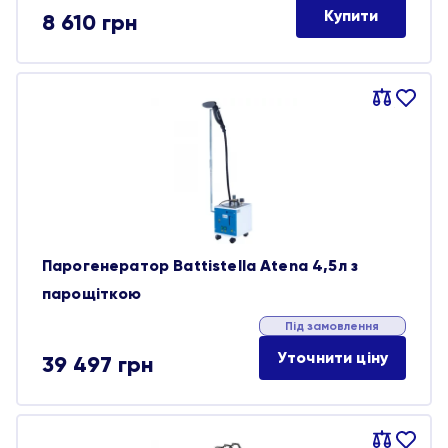
Купити
8 610
грн
Порівняти
В
обране
Парогенератор Battistella Atena 4,5л з
парощіткою
Під замовлення
Уточнити ціну
39 497
грн
Порівняти
В