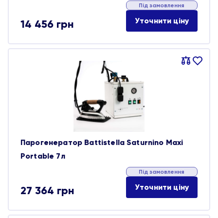
Під замовлення
Уточнити ціну
14 456
грн
Порівняти
В
обране
Парогенератор Battistella Saturnino Maxi
Portable 7л
Під замовлення
Уточнити ціну
27 364
грн