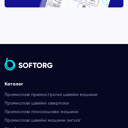
Каталог
Промислові прямострочні швейні машини
Промислові швейні оверлоки
Промислові плоскошовні машини
Промислові швейні машини зигзаг