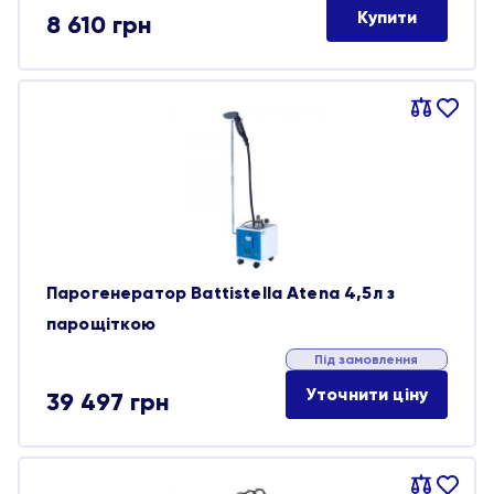
Купити
8 610
грн
Порівняти
В
обране
Парогенератор Battistella Atena 4,5л з
парощіткою
Під замовлення
Уточнити ціну
39 497
грн
Порівняти
В