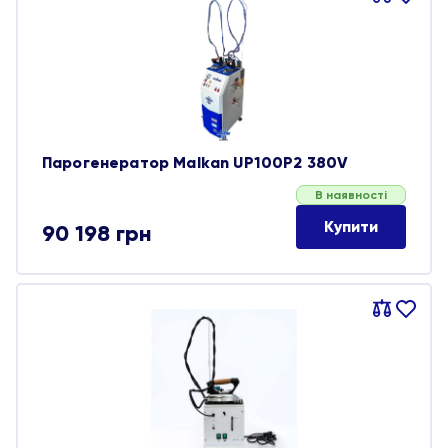
обране
Парогенератор Malkan UP100P2 380V
В наявності
Купити
90 198
грн
Порівняти
В
обране