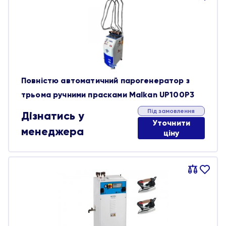
обране
Повністю автоматичний парогенератор з
трьома ручними прасками Malkan UP100P3
Під замовлення
Дізнатись у
Уточнити
менеджера
ціну
Порівняти
В
обране