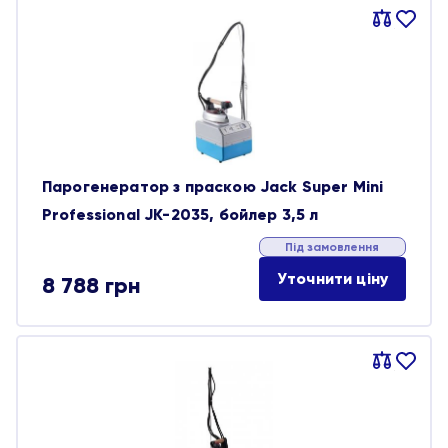
Порівняти
В
обране
Парогенератор з праскою Jack Super Mini
Professional JK-2035, бойлер 3,5 л
Під замовлення
Уточнити ціну
8 788
грн
Порівняти
В
обране