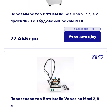
Парогенератор Battistella Saturno V 7 л, з 2
прасками та вбудованим баком 20 л
Під замовлення
Уточнити ціну
77 445
грн
Порівняти
В
обране
Парогенератор Battistella Vaporino Maxi 2,8
л