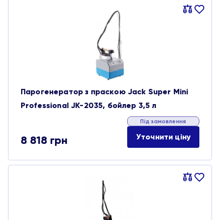
Порівняти
В
обране
Парогенератор з праскою Jack Super Mini
Professional JK-2035, бойлер 3,5 л
Під замовлення
Уточнити ціну
8 818
грн
Порівняти
В
обране