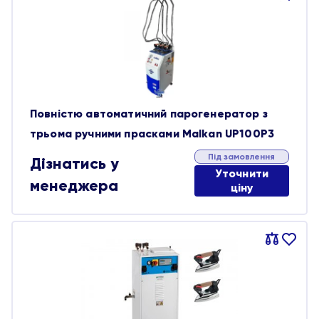
обране
Повністю автоматичний парогенератор з
трьома ручними прасками Malkan UP100P3
Під замовлення
Дізнатись у
Уточнити
менеджера
ціну
Порівняти
В
обране