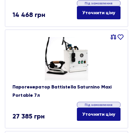
Під замовлення
Уточнити ціну
14 468
грн
Порівняти
В
обране
Парогенератор Battistella Saturnino Maxi
Portable 7л
Під замовлення
Уточнити ціну
27 385
грн