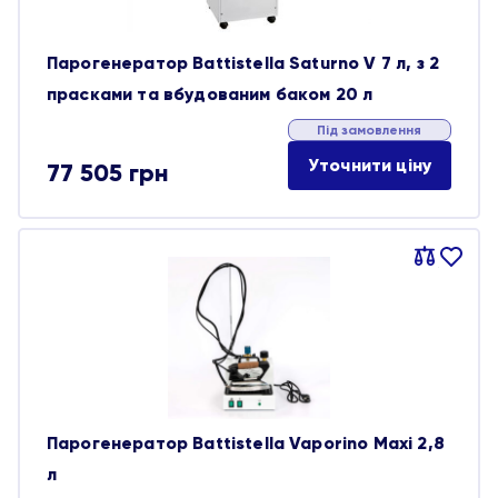
Парогенератор Battistella Saturno V 7 л, з 2
прасками та вбудованим баком 20 л
Під замовлення
Уточнити ціну
77 505
грн
Порівняти
В
обране
Парогенератор Battistella Vaporino Maxi 2,8
л