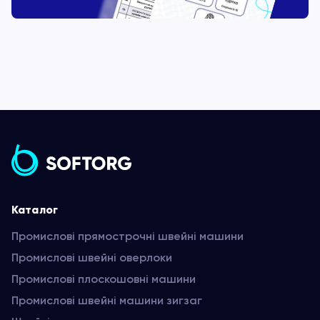
Каталог
Промислові прямострочні швейні машини
Промислові швейні оверлоки
Промислові плоскошовні машини
Промислові швейні машини зигзаг