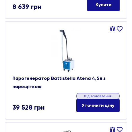
Купити
8 639
грн
Порівняти
В
обране
Парогенератор Battistella Atena 4,5л з
парощіткою
Під замовлення
Уточнити ціну
39 528
грн
Порівняти
В