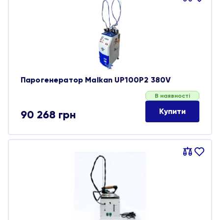
обране
Парогенератор Malkan UP100P2 380V
В наявності
Купити
90 268
грн
Порівняти
В
обране